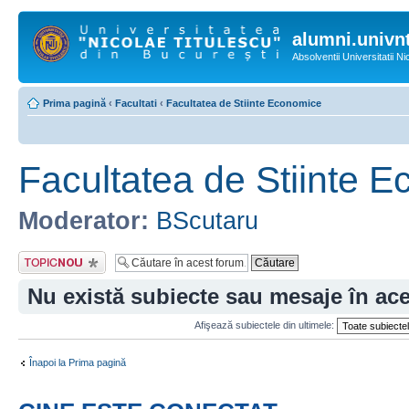
alumni.univnt
Absolventii Universitatii N
Prima pagină
‹
Facultati
‹
Facultatea de Stiinte Economice
Facultatea de Stiinte 
Moderator:
BScutaru
Scrie un subiect
nou
Nu există subiecte sau mesaje în ac
Afişează subiectele din ultimele:
Înapoi la Prima pagină