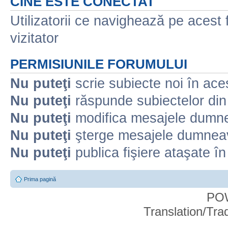
CINE ESTE CONECTAT
Utilizatorii ce navighează pe acest f
vizitator
PERMISIUNILE FORUMULUI
Nu puteţi
scrie subiecte noi în ace
Nu puteţi
răspunde subiectelor din
Nu puteţi
modifica mesajele dumne
Nu puteţi
şterge mesajele dumneav
Nu puteţi
publica fişiere ataşate î
Prima pagină
PO
Translation/Tr