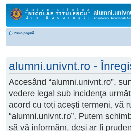
alumni.univnt
Absolventii Universitatii N
Prima pagină
alumni.univnt.ro - Înregi
Accesând “alumni.univnt.ro”, sunt
vedere legal sub incidenţa următ
acord cu toţi aceşti termeni, vă 
“alumni.univnt.ro”. Putem schimb
să vă informăm, deşi ar fi pruden