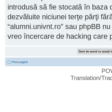
introdusă să fie stocată în baza d
dezvăluite niciunei terţe părţi 
“alumni.univnt.ro” sau phpBB nu p
vreo încercare de hacking care 
Prima pagină
PO
Translation/Tr