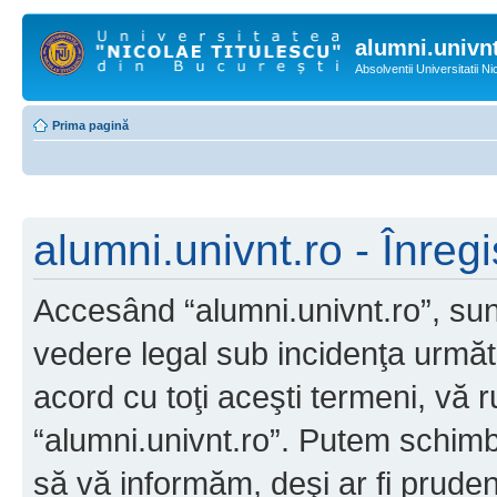
alumni.univnt
Absolventii Universitatii N
Prima pagină
alumni.univnt.ro - Înregi
Accesând “alumni.univnt.ro”, sunt
vedere legal sub incidenţa următ
acord cu toţi aceşti termeni, vă 
“alumni.univnt.ro”. Putem schimb
să vă informăm, deşi ar fi pruden