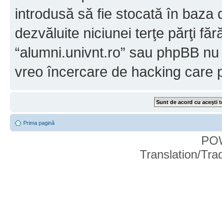
introdusă să fie stocată în baza d
dezvăluite niciunei terţe părţi 
“alumni.univnt.ro” sau phpBB nu p
vreo încercare de hacking care 
Prima pagină
PO
Translation/Tr