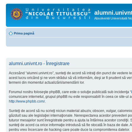
alumni.univnt
Absolventii Universitatii N
Prima pagină
alumni.univnt.ro - Înregistrare
Accesând “alumni.univnt.ro”, sunteţi de acord să intraţi din punct de vedere l
acest lucru oricând şi ne vom strădui să vă informăm, deşi ar fi prudent să veri
termeni din momentul actualizării/amendării lor.
Forumul nostru foloseşte phpBB, care este o soluţie publicată sub incidenţa “
comunicare internetul, grupul phpBB nu este responsabill în ceea ce site-ul a
http://www.phpbb.com/
.
Sunteţi de acord să nu scrieţi niciun material abuziv, obscen, vulgar, calomnio
găzduit sau ale legislaţiei internaţionale. Nerespectarea acestor prevederi 
tuturor mesajelor sunt înregistrate pentru a ajuta la întărirea acestor condiţii
sunteţi de acord ca orice informaţie introdusă să fie stocată în baza de date. 
pentru vreo încercare de hacking care poate duce la compromiterea datelor.