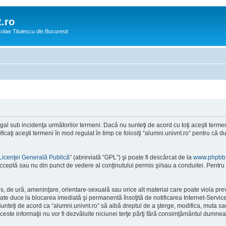
.ro
icolae Titulescu din Bucuresti
egal sub incidenţa următorilor termeni. Dacă nu sunteţi de acord cu toţi aceşti terme
ficaţi aceşti termeni în mod regulat în timp ce folosiţi “alumni.univnt.ro” pentru că d
Licenţei Generală Publică
” (abreviată “GPL”) şi poate fi descărcat de la
www.phpbb
cceptă sau nu din punct de vedere al conţinutului permis şi/sau a conduitei. Pentru 
s, de ură, ameninţare, orientare-sexuală sau orice alt material care poate viola prev
poate duce la blocarea imediată şi permanentă însoţită de notificarea Internet-Ser
. Sunteţi de acord ca “alumni.univnt.ro” să aibă dreptul de a şterge, modifica, muta sa
Aceste informaţii nu vor fi dezvăluite niciunei terţe părţi fără consimţământul dumne