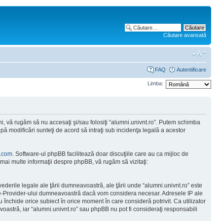
Căutare avansată
FAQ
Autentificare
Limba:
ni, vă rugăm să nu accesaţi şi/sau folosiţi “alumni.univnt.ro”. Putem schimba
upă modificări sunteţi de acord să intraţi sub incidenţa legală a acestor
.com
. Software-ul phpBB facilitează doar discuţiile care au ca mijloc de
mai multe informaţii despre phpBB, vă rugăm să vizitaţi:
ederile legale ale ţării dumneavoastră, ale ţării unde “alumni.univnt.ro” este
vice-Provider-ului dumneavoastră dacă vom considera necesar. Adresele IP ale
u închide orice subiect în orice moment în care consideră potrivit. Ca utilizator
avoastră, iar “alumni.univnt.ro” sau phpBB nu pot fi consideraţi responsabili