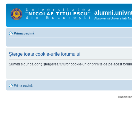
alumni.univnt
Absolventii Universitatii N
Prima pagină
Şterge toate cookie-urile forumului
Sunteţi sigur că doriţi ştergerea tuturor cookie-urilor primite de pe acest foru
Prima pagină
Translatio