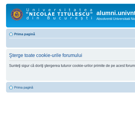
alumni.univnt
Absolventii Universitatii N
Prima pagină
Şterge toate cookie-urile forumului
Sunteţi sigur că doriţi ştergerea tuturor cookie-urilor primite de pe acest foru
Prima pagină