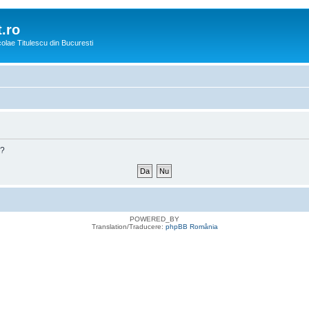
.ro
icolae Titulescu din Bucuresti
m?
POWERED_BY
Translation/Traducere:
phpBB România