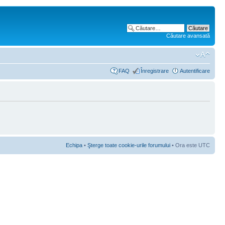
Căutare avansată
FAQ
Înregistrare
Autentificare
Echipa
•
Şterge toate cookie-urile forumului
• Ora este UTC