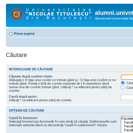
alumni.univnt
Absolventii Universitatii N
Prima pagină
Căutare
INTEROGARE DE CĂUTARE
Căutare după cuvinte cheie:
Adăugaţi
+
în faţa unui cuvânt ce trebuie găsit şi
-
în faţa unui cuvânt ce nu
Caută
trebuie găsit. Puneţi o listă de cuvinte separate de
|
în paranteze dacă
numai unul din cuvinte trebuie găsit. Utilizaţi * ca wildcard pentru părţi de
Caut
cuvinte.
Caută după autor:
Utilizaţi * ca wildcard pentru părţi de cuvinte.
OPŢIUNI DE CĂUTARE
Caută în forumuri:
Selectaţi forumul sau forumurile în care doriţi să căutaţi. Subforumurile sunt
selectate automat dacă nu dezactivaţi “caută în subforumuri“ mai jos.