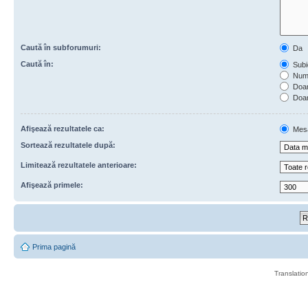
Caută în subforumuri:
Da
Caută în:
Subie
Numa
Doar 
Doar
Afişează rezultatele ca:
Mes
Sortează rezultatele după:
Limitează rezultatele anterioare:
Afişează primele:
Prima pagină
Translatio