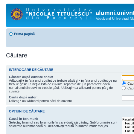
alumni.univnt
Absolventii Universitatii N
Prima pagină
Căutare
INTEROGARE DE CĂUTARE
Căutare după cuvinte cheie:
Adăugaţi
+
în faţa unui cuvânt ce trebuie găsit şi
-
în faţa unui cuvânt ce nu
Caută
trebuie găsit. Puneţi o listă de cuvinte separate de
|
în paranteze dacă
numai unul din cuvinte trebuie găsit. Utilizaţi * ca wildcard pentru părţi de
Caut
cuvinte.
Caută după autor:
Utilizaţi * ca wildcard pentru părţi de cuvinte.
OPŢIUNI DE CĂUTARE
Caută în forumuri:
Selectaţi forumul sau forumurile în care doriţi să căutaţi. Subforumurile sunt
selectate automat dacă nu dezactivaţi “caută în subforumuri“ mai jos.