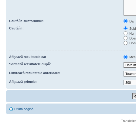
Caută în subforumuri:
Da
Caută în:
Subie
Numa
Doar 
Doar
Afişează rezultatele ca:
Mes
Sortează rezultatele după:
Limitează rezultatele anterioare:
Afişează primele:
Prima pagină
Translatio