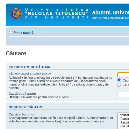
alumni.univnt
Absolventii Universitatii N
Prima pagină
Căutare
INTEROGARE DE CĂUTARE
Căutare după cuvinte cheie:
Adăugaţi
+
în faţa unui cuvânt ce trebuie găsit şi
-
în faţa unui cuvânt ce nu
Caută
trebuie găsit. Puneţi o listă de cuvinte separate de
|
în paranteze dacă
numai unul din cuvinte trebuie găsit. Utilizaţi * ca wildcard pentru părţi de
Caut
cuvinte.
Caută după autor:
Utilizaţi * ca wildcard pentru părţi de cuvinte.
OPŢIUNI DE CĂUTARE
Caută în forumuri:
Selectaţi forumul sau forumurile în care doriţi să căutaţi. Subforumurile sunt
selectate automat dacă nu dezactivaţi “caută în subforumuri“ mai jos.