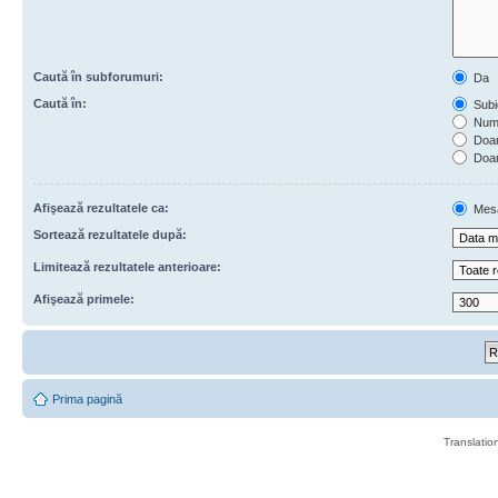
Caută în subforumuri:
Da
Caută în:
Subie
Numa
Doar 
Doar
Afişează rezultatele ca:
Mes
Sortează rezultatele după:
Limitează rezultatele anterioare:
Afişează primele:
Prima pagină
Translatio