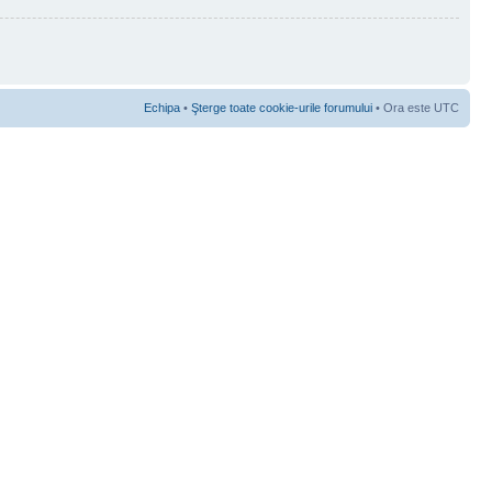
Echipa
•
Şterge toate cookie-urile forumului
• Ora este UTC