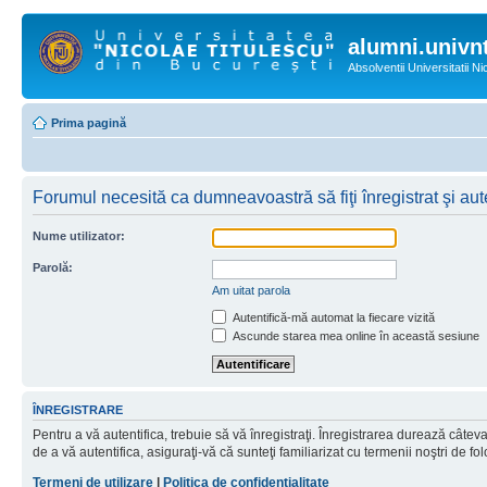
alumni.univnt
Absolventii Universitatii N
Prima pagină
Forumul necesită ca dumneavoastră să fiţi înregistrat şi aute
Nume utilizator:
Parolă:
Am uitat parola
Autentifică-mă automat la fiecare vizită
Ascunde starea mea online în această sesiune
ÎNREGISTRARE
Pentru a vă autentifica, trebuie să vă înregistraţi. Înregistrarea durează câtev
de a vă autentifica, asiguraţi-vă că sunteţi familiarizat cu termenii noştri de fol
Termeni de utilizare
|
Politica de confidenţialitate