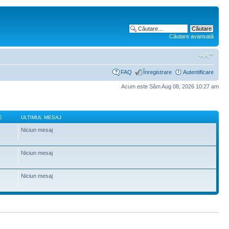
Căutare avansată
FAQ
Înregistrare
Autentificare
Acum este Sâm Aug 08, 2026 10:27 am
E
ULTIMUL MESAJ
Niciun mesaj
Niciun mesaj
Niciun mesaj