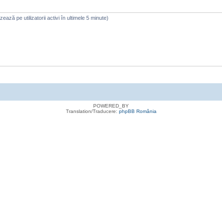
azează pe utilizatorii activi în ultimele 5 minute)
POWERED_BY
Translation/Traducere:
phpBB România