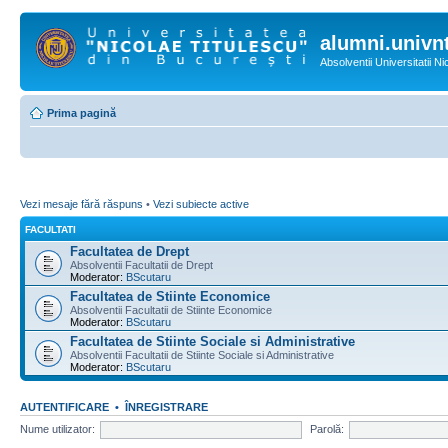
alumni.univnt
Absolventii Universitatii N
Prima pagină
Vezi mesaje fără răspuns
•
Vezi subiecte active
FACULTATI
Facultatea de Drept
Absolventii Facultatii de Drept
Moderator:
BScutaru
Facultatea de Stiinte Economice
Absolventii Facultatii de Stiinte Economice
Moderator:
BScutaru
Facultatea de Stiinte Sociale si Administrative
Absolventii Facultatii de Stiinte Sociale si Administrative
Moderator:
BScutaru
AUTENTIFICARE
•
ÎNREGISTRARE
Nume utilizator:
Parolă: