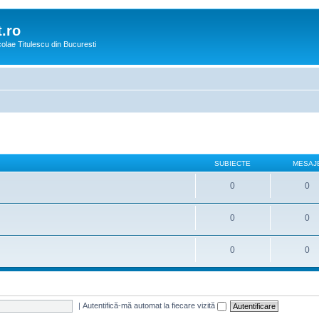
.ro
icolae Titulescu din Bucuresti
SUBIECTE
MESAJ
0
0
0
0
0
0
|
Autentifică-mă automat la fiecare vizită