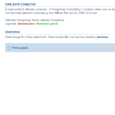
CINE ESTE CONECTAT
În total există
1
utilizator conectat :: 0 înregistraţi, 0 invizibili şi 1 vizitator (date care se b
Cei mai mulţi utilizatori conectaţi au fost
758
pe Mar Ian 01, 2008 12:11 am
Utilizatori înregistraţi: Niciun utilizator înregistrat
Legendă:
Administratori
,
Moderatori globali
STATISTICI
Total mesaje
0
• Total subiecte
0
• Total membri
33
• Cel mai nou membru
veronica
Prima pagină