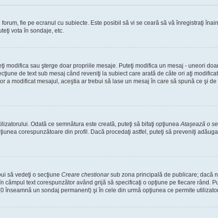
orum, fie pe ecranul cu subiecte. Este posibil să vi se ceară să vă înregistraţi înain
teţi vota în sondaje, etc.
uteţi modifica sau şterge doar propriile mesaje. Puteţi modifica un mesaj - uneori d
cţiune de text sub mesaj când reveniţi la subiect care arată de câte ori aţi modific
a modificat mesajul, aceştia ar trebui să lase un mesaj în care să spună ce şi de ce
lizatorului. Odată ce semnătura este creată, puteţi să bifaţi opţiunea
Ataşează o s
unea corespunzătoare din profil. Dacă procedaţi astfel, puteţi să preveniţi adăug
bui să vedeţi o secţiune
Creare chestionar
sub zona principală de publicare; dacă nu
 în câmpul text corespunzător având grijă să specificaţi o opţiune pe fiecare rând. Put
lui (0 înseamnă un sondaj permanent) şi în cele din urmă opţiunea ce permite utilizator