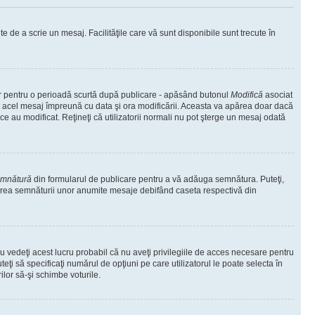
te de a scrie un mesaj. Facilităţile care vă sunt disponibile sunt trecute în
oar pentru o perioadă scurtă după publicare - apăsând butonul
Modifică
asociat
at acel mesaj împreună cu data şi ora modificării. Aceasta va apărea doar dacă
 au modificat. Reţineţi că utilizatorii normali nu pot şterge un mesaj odată
emnătură
din formularul de publicare pentru a vă adăuga semnătura. Puteţi,
area semnăturii unor anumite mesaje debifând caseta respectivă din
 vedeţi acest lucru probabil că nu aveţi privilegiile de acces necesare pentru
eţi să specificaţi numărul de opţiuni pe care utilizatorul le poate selecta în
ilor să-şi schimbe voturile.