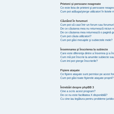
Prieteni şi persoane neagreate
Ce este lista de prieteni şi persoane neagr
Cum pot adăuga/şterge utilizatori în listel
Căutând în forumuri
Cum pot să caut într-un forum sau forumuri
De ce căutarea mea nu returnează niciun re
De ce căutarea mea returnează o pagină g
Cum pot căuta utilizatori?
Cum pot găsi mesajele şi subiectele mele?
Însemnarea şi înscrierea la subiecte
Care este diferenţa dintre a însemna şi a în
Cum mă pot înscrie la anumite subiecte sau
Cum imi pot şterge înscrierile?
Fişiere ataşate
Ce fişiere ataşate sunt permise pe acest f
Cum pot găsi toate fişierele ataşate proprii?
Întrebări despre phpBB 3
Cine a scris acest program?
De ce nu este facilitatea X disponibilă?
Cu cine iau legătura pentru probleme juridi