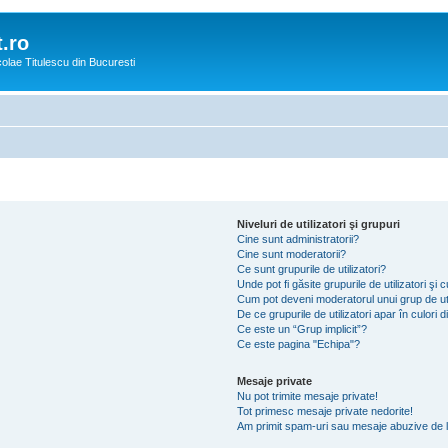
.ro
icolae Titulescu din Bucuresti
Niveluri de utilizatori şi grupuri
Cine sunt administratorii?
Cine sunt moderatorii?
Ce sunt grupurile de utilizatori?
Unde pot fi găsite grupurile de utilizatori ş
Cum pot deveni moderatorul unui grup de uti
De ce grupurile de utilizatori apar în culori di
Ce este un “Grup implicit”?
Ce este pagina "Echipa"?
Mesaje private
Nu pot trimite mesaje private!
Tot primesc mesaje private nedorite!
Am primit spam-uri sau mesaje abuzive de l