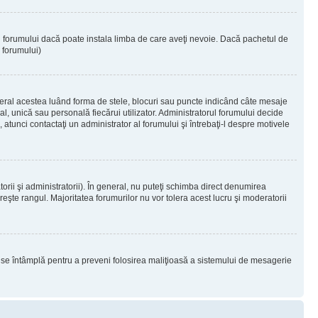
ul forumului dacă poate instala limba de care aveţi nevoie. Dacă pachetul de
r forumului)
eral acestea luând forma de stele, blocuri sau puncte indicând câte mesaje
, unică sau personală fiecărui utilizator. Administratorul forumului decide
 atunci contactaţi un administrator al forumului şi întrebaţi-l despre motivele
rii şi administratorii). În general, nu puteţi schimba direct denumirea
eşte rangul. Majoritatea forumurilor nu vor tolera acest lucru şi moderatorii
lucru se întâmplă pentru a preveni folosirea maliţioasă a sistemului de mesagerie