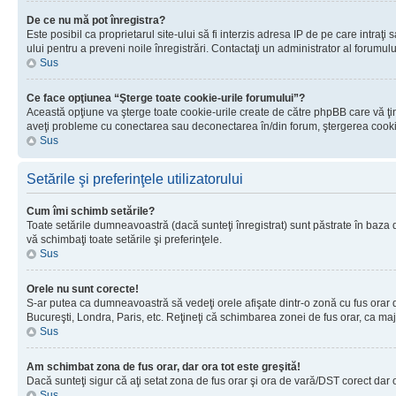
De ce nu mă pot înregistra?
Este posibil ca proprietarul site-ului să fi interzis adresa IP de pe care intraţi
ului pentru a preveni noile înregistrări. Contactaţi un administrator al forumulu
Sus
Ce face opţiunea “Şterge toate cookie-urile forumului”?
Această opţiune va şterge toate cookie-urile create de către phpBB care vă ţin
aveţi probleme cu conectarea sau deconectarea în/din forum, ştergerea cookie-u
Sus
Setările şi preferinţele utilizatorului
Cum îmi schimb setările?
Toate setările dumneavoastră (dacă sunteţi înregistrat) sunt păstrate în baza de
vă schimbaţi toate setările şi preferinţele.
Sus
Orele nu sunt corecte!
S-ar putea ca dumneavoastră să vedeţi orele afişate dintr-o zonă cu fus orar dif
Bucureşti, Londra, Paris, etc. Reţineţi că schimbarea zonei de fus orar, ca major
Sus
Am schimbat zona de fus orar, dar ora tot este greşită!
Dacă sunteţi sigur că aţi setat zona de fus orar şi ora de vară/DST corect dar 
Sus