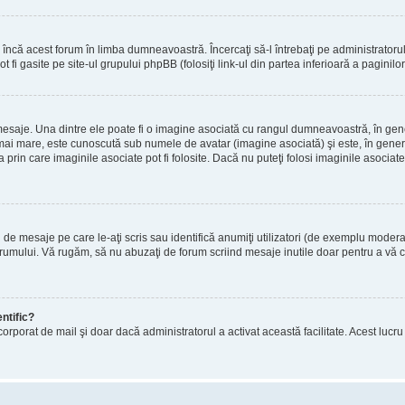
încă acest forum în limba dumneavoastră. Încercaţi să-l întrebaţi pe administrator
t fi gasite pe site-ul grupului phpBB (folosiţi link-ul din partea inferioară a paginilo
mesaje. Una dintre ele poate fi o imagine asociată cu rangul dumneavoastră, în gen
mai mare, este cunoscută sub numele de avatar (imagine asociată) şi este, în general
prin care imaginile asociate pot fi folosite. Dacă nu puteţi folosi imaginile asociate,
 mesaje pe care le-aţi scris sau identifică anumiţi utilizatori (de exemplu moderato
orumului. Vă rugăm, să nu abuzaţi de forum scriind mesaje inutile doar pentru a vă cr
ntific?
ul încorporat de mail şi doar dacă administratorul a activat această facilitate. Acest 