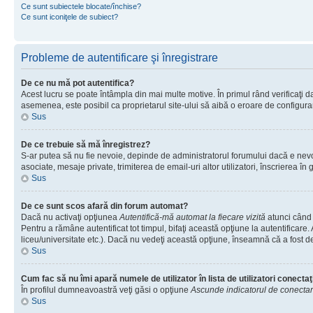
Ce sunt subiectele blocate/închise?
Ce sunt iconiţele de subiect?
Probleme de autentificare şi înregistrare
De ce nu mă pot autentifica?
Acest lucru se poate întâmpla din mai multe motive. În primul rând verificaţi dac
asemenea, este posibil ca proprietarul site-ului să aibă o eroare de configura
Sus
De ce trebuie să mă înregistrez?
S-ar putea să nu fie nevoie, depinde de administratorul forumului dacă e nevoie
asociate, mesaje private, trimiterea de email-uri altor utilizatori, înscrierea
Sus
De ce sunt scos afară din forum automat?
Dacă nu activaţi opţiunea
Autentifică-mă automat la fiecare vizită
atunci când 
Pentru a rămâne autentificat tot timpul, bifaţi această opţiune la autentificare
liceu/universitate etc.). Dacă nu vedeţi această opţiune, înseamnă că a fost d
Sus
Cum fac să nu îmi apară numele de utilizator în lista de utilizatori conectaţ
În profilul dumneavoastră veţi găsi o opţiune
Ascunde indicatorul de conecta
Sus