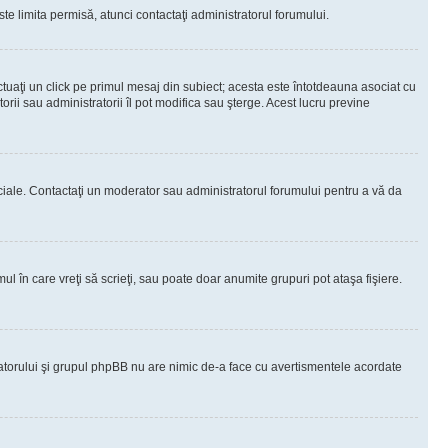
te limita permisă, atunci contactaţi administratorul forumului.
ctuaţi un click pe primul mesaj din subiect; acesta este întotdeauna asociat cu
rii sau administratorii îl pot modifica sau şterge. Acest lucru previne
peciale. Contactaţi un moderator sau administratorul forumului pentru a vă da
ul în care vreţi să scrieţi, sau poate doar anumite grupuri pot ataşa fişiere.
tratorului şi grupul phpBB nu are nimic de-a face cu avertismentele acordate