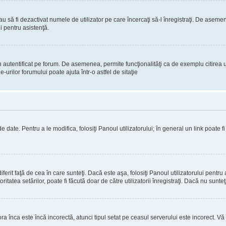
 sau să fi dezactivat numele de utilizator pe care încercaţi să-l înregistraţi. De aseme
i pentru asistenţă.
 autentificat pe forum. De asemenea, permite funcţionalităţi ca de exemplu citirea u
rilor forumului poate ajuta într-o astfel de sitaţie
 date. Pentru a le modifica, folosiţi Panoul utilizatorului; în general un link poate f
erit faţă de cea în care sunteţi. Dacă este aşa, folosiţi Panoul utilizatorului pentru 
itatea setărilor, poate fi făcută doar de către utilizatorii înregistraţi. Dacă nu sunte
ora înca este încă incorectă, atunci tipul setat pe ceasul serverului este incorect. 