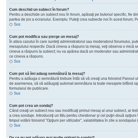
Cum deschid un subiect în forum?
Pentru a deschide un subiect nou în forum, apăsaţi pe butonul specific, fie din f
partea de jos a ecranului. Exemplu: Puteţi crea subiecte noi în acest forum, Pu
Sus
Cum pot modifica sau şterge un mesaj?
În afara cazului în care sunteţi administratorul sau moderatorul forumului, p
mesajulului respectiv. Dacă cineva a răspuns la mesaj, veţi observa o mică se
cineva a răspuns la subiect; nu va apărea dacă un moderator sau administrator 
ce cineva a răspuns.
Sus
Cum pot să îmi adaug semnătură la mesaj?
Pentru a adăuga o semnătură trebuie întâi să vă creaţi una folosind Panoul uti
de asemenea, să vă adăugaţi automat semnătura la toate mesajele bifând opţi
formularul de publicare.
Sus
Cum pot crea un sondaj?
Când creaţi un subiect nou sau modificaţi primul mesaj al unui subiect, ar tre
a crea sondaje. Introduceţi un titlu pentru chestionar şi cel puţin două opţiuni
timpul votării folosind “Opţiuni per utilizator”, valabilitatea în zile a sondaju
Sus
De ce nu pot adăuga mai multe opţiuni la sondaj?