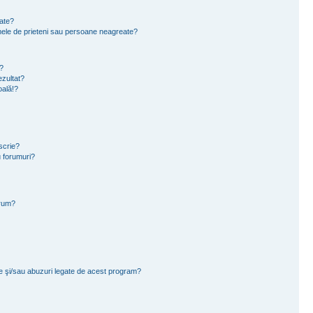
eate?
e mele de prieteni sau persoane neagreate?
?
zultat?
oală!?
scrie?
 forumuri?
orum?
ce şi/sau abuzuri legate de acest program?