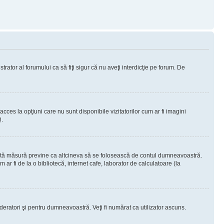
rator al forumului ca să fiţi sigur că nu aveţi interdicţie pe forum. De
ces la opţiuni care nu sunt disponibile vizitatorilor cum ar fi imagini
i.
ceastă măsură previne ca altcineva să se folosească de contul dumneavoastră.
ar fi de la o bibliotecă, internet cafe, laborator de calculatoare (la
moderatori şi pentru dumneavoastră. Veţi fi numărat ca utilizator ascuns.