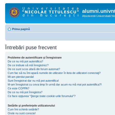
alumni.univnt
Absolventii Universitatii N
Prima pagină
Întrebări puse frecvent
Probleme de autentificare şi înregistrare
De ce nu mă pot autentifica?
De ce trebuie să mă înregistrez?
De ce sunt scos afară din forum automat?
Cum fac să nu îmi apară numele de utilizator în lista de utilizatori conectaţi?
Mi-am pierdut parola!
Sunt înregistrat dar nu mă pot autentifica!
M-am înregistrat cu ceva timp în urmă dar acum nu mă mai pot autentifica?!
Ce este COPPA?
De ce nu mă pot înregistra?
Ce face opţiunea “Şterge toate cookie-urile forumului”?
Setările şi preferinţele utilizatorului
Cum îmi schimb setările?
Orele nu sunt corecte!