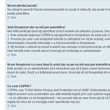
Mi-am pierdut parola!
Nu intraţi în panică! Parola dumneavoastră nu poate fi refăcută, dar poate fi re
puteţi autentifica.
Sus
Sunt înregistrat dar nu mă pot autentifica!
Mai întâi verificaţi dacă aţi specificat corect numele de utilizator şi parola. D
1. Este activată opţiunea COPPA şi aţi specificat la înregistrare că aveţi sub 13
2. Forumul pe care v-ati inregistrat solicită ca utilizatorii noi să fie activaţi; 
administrator. Această informaţie v-a fost prezentată la înregistrare.
3. Aţi furnizat o adresă de email invalidă sau mesajul a fost prelucrat de un 
mail folosită este corectă atunci încercaţi să contactaţi un administrator.
Sus
M-am înregistrat cu ceva timp în urmă dar acum nu mă mai pot autentific
Este posibil ca un administrator să fi dezactivat sau să fi şters contul dumne
bazei de date. Dacă s-a întâmplat acest lucru, încercaţi să vă înregistraţi din no
Sus
Ce este COPPA?
COPPA, sau "Child Online Privacy and Protection Act of 1998" (Actul pentru prote
obţină acordul scris al părinţilor sau altă metodă legală prin care tutorele le
- ca un utilizator ce se înregistrează - sau acestui site pe care încercaţi să vă
legale de orice fel cu excepţia celor specificate mai jos.
Sus