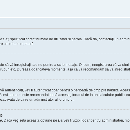
ă aţi specificat corect numele de utilizator şi parola. Dacă da, contactaţi un administ
re ce trebuie reparată.
 să vă înregistraţi sau nu pentru a scrie mesaje. Oricum, înregistrarea vă va oferi ac
 în grupuri etc. Durează doar câteva momente, aşa că vă recomandăm să vă înregistraţ
vă autentificaţi, veţi fi autentificat doar pentru o perioadă de timp prestabilită. A
. Acest lucru nu este recomandat dacă accesaţi forumul de la un calculator public, cum 
ezactivată de către un adminstrator al forumului.
i?
re
. Dacă veţi seta această opţiune pe
Da
veţi fi vizibil doar pentru administratori, 