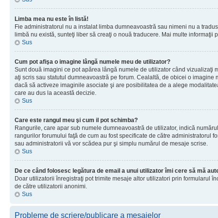
Limba mea nu este în listă!
Fie administratorul nu a instalat limba dumneavoastră sau nimeni nu a tradus 
limbă nu există, sunteţi liber să creaţi o nouă traducere. Mai multe informaţii po
Sus
Cum pot afişa o imagine lângă numele meu de utilizator?
Sunt două imagini ce pot apărea lângă numele de utilizator când vizualizaţi 
aţi scris sau statutul dumneavoastră pe forum. Cealaltă, de obicei o imagine 
dacă să activeze imaginile asociate şi are posibilitatea de a alege modalitatea 
care au dus la această decizie.
Sus
Care este rangul meu şi cum il pot schimba?
Rangurile, care apar sub numele dumneavoastră de utilizator, indică numărul de
rangurilor forumului faţă de cum au fost specificate de către administratorul f
sau administratorii vă vor scădea pur şi simplu numărul de mesaje scrise.
Sus
De ce când folosesc legătura de email a unui utilizator îmi cere să mă aute
Doar utilizatorii înregistraţi pot trimite mesaje altor utilizatori prin formular
de către utilizatorii anonimi.
Sus
Probleme de scriere/publicare a mesajelor