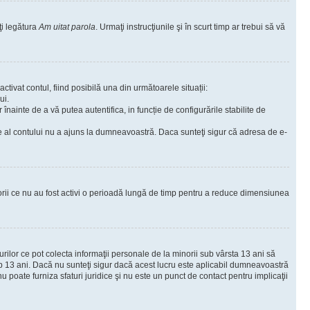
ţi legătura
Am uitat parola
. Urmaţi instrucţiunile şi în scurt timp ar trebui să vă
ctivat contul, fiind posibilă una din următoarele situații:
ui.
r înainte de a vă putea autentifica, in funcție de configurările stabilite de
are al contului nu a ajuns la dumneavoastră. Daca sunteţi sigur că adresa de e-
torii ce nu au fost activi o perioadă lungă de timp pentru a reduce dimensiunea
urilor ce pot colecta informaţii personale de la minorii sub vârsta 13 ani să
sub 13 ani. Dacă nu sunteţi sigur dacă acest lucru este aplicabil dumneavoastră
nu poate furniza sfaturi juridice şi nu este un punct de contact pentru implicaţii