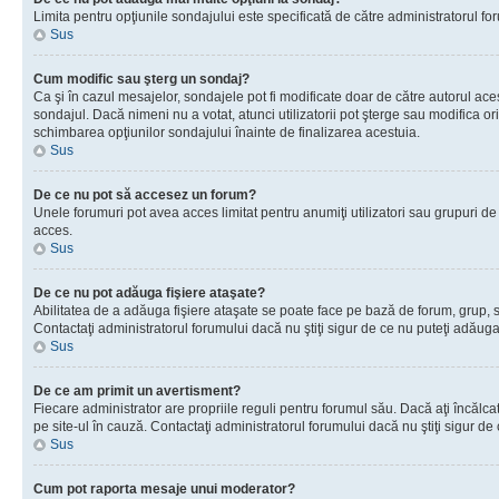
Limita pentru opţiunile sondajului este specificată de către administratorul fo
Sus
Cum modific sau şterg un sondaj?
Ca şi în cazul mesajelor, sondajele pot fi modificate doar de către autorul ac
sondajul. Dacă nimeni nu a votat, atunci utilizatorii pot şterge sau modifica o
schimbarea opţiunilor sondajului înainte de finalizarea acestuia.
Sus
De ce nu pot să accesez un forum?
Unele forumuri pot avea acces limitat pentru anumiţi utilizatori sau grupuri de
acces.
Sus
De ce nu pot adăuga fişiere ataşate?
Abilitatea de a adăuga fişiere ataşate se poate face pe bază de forum, grup, sau
Contactaţi administratorul forumului dacă nu ştiţi sigur de ce nu puteţi adăuga 
Sus
De ce am primit un avertisment?
Fiecare administrator are propriile reguli pentru forumul său. Dacă aţi încălc
pe site-ul în cauză. Contactaţi administratorul forumului dacă nu ştiţi sigur de 
Sus
Cum pot raporta mesaje unui moderator?