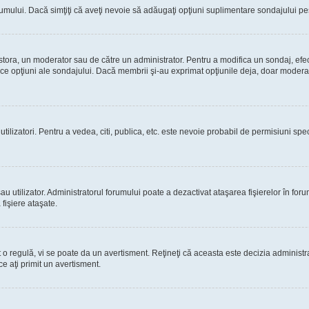
rumului. Dacă simţiţi că aveţi nevoie să adăugaţi opţiuni suplimentare sondajului pes
estora, un moderator sau de către un administrator. Pentru a modifica un sondaj, efe
rice opţiuni ale sondajului. Dacă membrii şi-au exprimat opţiunile deja, doar moderato
 utilizatori. Pentru a vedea, citi, publica, etc. este nevoie probabil de permisiuni s
 utilizator. Administratorul forumului poate a dezactivat ataşarea fişierelor în forum
fişiere ataşate.
at o regulă, vi se poate da un avertisment. Reţineţi că aceasta este decizia adminis
ce aţi primit un avertisment.