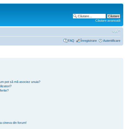
Căutare avansată
FAQ
Înregistrare
Autentificare
i cum pot să mă asociez unuia?
lizatori?
ferite?
a cineva din forum!