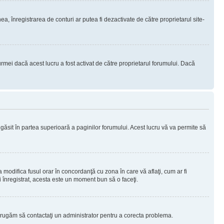
nea, înregistrarea de conturi ar putea fi dezactivate de către proprietarul site-
rmei dacă acest lucru a fost activat de către proprietarul forumului. Dacă
i găsit în partea superioară a paginilor forumului. Acest lucru vă va permite să
a modifica fusul orar în concordanţă cu zona în care vă aflaţi, cum ar fi
ţi înregistrat, acesta este un moment bun să o faceţi.
Vă rugăm să contactaţi un administrator pentru a corecta problema.