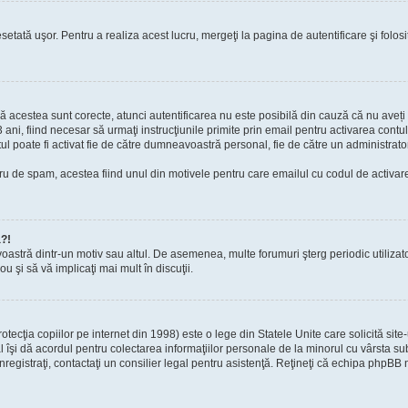
setată uşor. Pentru a realiza acest lucru, mergeţi la pagina de autentificare şi folosi
acă acestea sunt corecte, atunci autentificarea nu este posibilă din cauză că nu aveți a
 ani, fiind necesar să urmaţi instrucţiunile primite prin email pentru activarea contul
contul poate fi activat fie de către dumneavoastră personal, fie de către un administrato
filtru de spam, acestea fiind unul din motivele pentru care emailul cu codul de activ
a?!
avoastră dintr-un motiv sau altul. De asemenea, multe forumuri şterg periodic utiliza
u şi să vă implicaţi mai mult în discuţii.
cţia copiilor pe internet din 1998) este o lege din Statele Unite care solicită site-
gal îşi dă acordul pentru colectarea informaţiilor personale de la minorul cu vârsta 
 înregistraţi, contactaţi un consilier legal pentru asistenţă. Reţineţi că echipa phpBB 